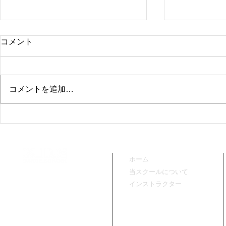
コメント
コメントを追加…
老司クラス開講決定‼
大橋クラス
ホーム
当スクールについて
インストラクター